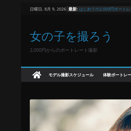
コ
最新:
はじめての2,000円ポート
日曜日, 8月 9, 2026
ン
未定○月○日 / 美希 / 場所
未定○月○日 / モデル / 場所
テ
未定○月○日 / ひかる / 場所
女の子を撮ろう
ン
予備
ツ
へ
2,000円からのポートレート撮影
ス
キ
ッ
モデル撮影スケジュール
体験ポートレ
プ