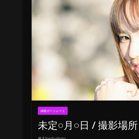
体験ポートレート
未定○月○日 / 撮影場所
fresh-photo